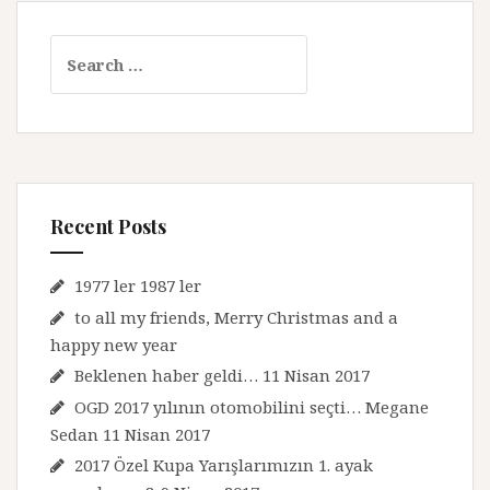
s
t
S
s
e
n
a
r
a
c
v
h
f
i
Recent Posts
o
g
r
a
:
1977 ler 1987 ler
t
to all my friends, Merry Christmas and a
happy new year
i
Beklenen haber geldi… 11 Nisan 2017
o
OGD 2017 yılının otomobilini seçti… Megane
n
Sedan 11 Nisan 2017
2017 Özel Kupa Yarışlarımızın 1. ayak